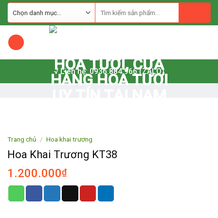
Skip
to
content
√ Liên hệ: 0936.884.966 (ZALO)
Trang chủ
/
Hoa khai trương
Hoa Khai Trương KT38
1.200.000
₫