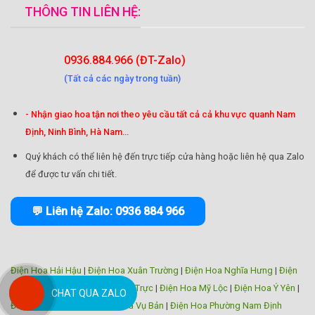
THÔNG TIN LIÊN HỆ:
0936.884.966 (ĐT-Zalo)
(Tất cả các ngày trong tuần)
- Nhận giao hoa tận nơi theo yêu cầu tất cả cả khu vực quanh Nam
Định, Ninh Bình, Hà Nam...
Quý khách có thể liên hệ đến trực tiếp cửa hàng hoặc liên hệ qua Zalo
để được tư vấn chi tiết.
💬 Liên hệ Zalo: 0936 884 966
Điện Hoa Hải Hậu
|
Điện Hoa Xuân Trường
|
Điện Hoa Nghĩa Hưng
|
Điện
Hoa Trực Ninh
|
Điện Hoa Nam Trực
|
Điện Hoa Mỹ Lộc
|
Điện Hoa Ý Yên
|
CHAT QUA ZALO
Điện Hoa Giao Thủy
|
Điện Hoa Vụ Bản
|
Điện Hoa Phường Nam Định