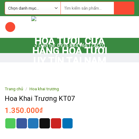
Skip
to
content
√ Liên hệ: 0936.884.966 (ZALO)
Trang chủ
/
Hoa khai trương
Hoa Khai Trương KT07
1.350.000
₫