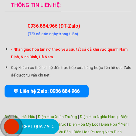
THÔNG TIN LIÊN HỆ:
0936.884.966 (ĐT-Zalo)
(Tất cả các ngày trong tuần)
- Nhận giao hoa tận nơi theo yêu cầu tất cả cả khu vực quanh Nam
Định, Ninh Bình, Hà Nam...
Quý khách có thể liên hệ đến trực tiếp cửa hàng hoặc liên hệ qua Zalo
để được tư vấn chi tiết.
💬 Liên hệ Zalo: 0936 884 966
Điện Hoa Hải Hậu
|
Điện Hoa Xuân Trường
|
Điện Hoa Nghĩa Hưng
|
Điện
Hoa Trực Ninh
|
Điện Hoa Nam Trực
|
Điện Hoa Mỹ Lộc
|
Điện Hoa Ý Yên
|
CHAT QUA ZALO
Điện Hoa Giao Thủy
|
Điện Hoa Vụ Bản
|
Điện Hoa Phường Nam Định