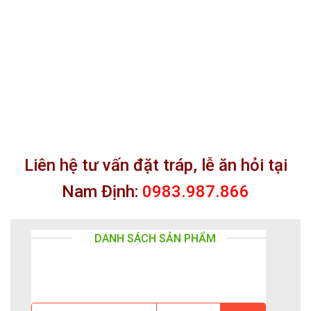
Liên hệ tư vấn đặt tráp, lễ ăn hỏi tại
Nam Định:
0983.987.866
DANH SÁCH SẢN PHẨM
HOA CHÚC MỪNG
HOA SINH NHẬT
HO