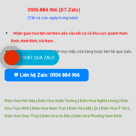
0936.884.966 (ĐT-Zalo)
(Tất cả các ngày trong tuần)
- Nhận giao hoa tận nơi theo yêu cầu tất cả cả khu vực quanh Nam
Định, Ninh Bình, Hà Nam...
Quý khách có thể liên hệ đến trực tiếp cửa hàng hoặc liên hệ qua Zalo
CHAT QUA ZALO
để được tư vấn chi tiết.
💬 Liên hệ Zalo: 0936 884 966
Điện Hoa Hải Hậu
|
Điện Hoa Xuân Trường
|
Điện Hoa Nghĩa Hưng
|
Điện
Hoa Trực Ninh
|
Điện Hoa Nam Trực
|
Điện Hoa Mỹ Lộc
|
Điện Hoa Ý Yên
|
Điện Hoa Giao Thủy
|
Điện Hoa Vụ Bản
|
Điện Hoa Phường Nam Định