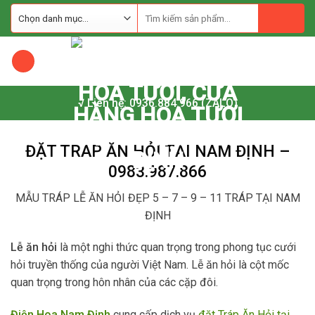
Skip
to
content
√ Liên hệ: 0936.884.966 (ZALO)
ĐẶT TRÁP ĂN HỎI TẠI NAM ĐỊNH –
0983.987.866
MẪU TRÁP LỄ ĂN HỎI ĐẸP 5 – 7 – 9 – 11 TRÁP TẠI NAM
ĐỊNH
Lễ ăn hỏi
là một nghi thức quan trọng trong phong tục cưới
hỏi truyền thống của người Việt Nam. Lễ ăn hỏi là cột mốc
quan trọng trong hôn nhân của các cặp đôi.
Điện Hoa Nam Định
cung cấp dịch vụ
đặt Tráp Ăn Hỏi tại