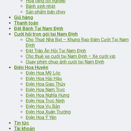
Hoa tặng tốt nghiệp
Bánh sinh nhật
Sản phẩm bán chạy
Giỏ hàng
Thanh toán
Đặt Bánh Tại Nam Định
Cưới hỏi trọn gói tại Nam Định
Cho Thuê Nhà Bạt – Khung Rạp Đám Cưới Tại Nam
Định
Đặt Tráp Ăn Hỏi Tại Nam Định
Cho thuê xe cưới tại Nam Định – Xe cưới vip
Quay phim chụp ảnh cưới tại Nam Định
Điện Hoa Huyện
Điện Hoa Mỹ Lộc
Điện Hoa Hải Hậu
Điện Hoa Giao Thủy
Điện Hoa Nam Trực
Điện Hoa Nghĩa Hưng
Điện Hoa Trực Ninh
Điện Hoa Vụ Bản
Điện Hoa Xuân Trường
Điện Hoa Ý Yên
Tin tức
Tài khoản