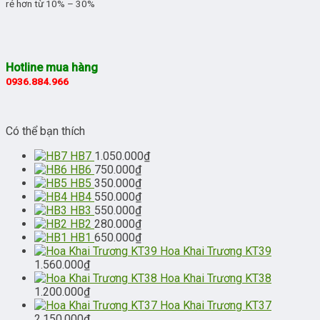
rẻ hơn từ 10% – 30%
Hotline mua hàng
0936.884.966
Có thể bạn thích
HB7
1.050.000
₫
HB6
750.000
₫
HB5
350.000
₫
HB4
550.000
₫
HB3
550.000
₫
HB2
280.000
₫
HB1
650.000
₫
Hoa Khai Trương KT39
1.560.000
₫
Hoa Khai Trương KT38
1.200.000
₫
Hoa Khai Trương KT37
2.150.000
₫