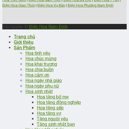
Điện Hoa Giao Thủy
|
Điện Hoa Vụ Bản
|
Điện Hoa Phường Nam Định
Bản quyền ©
Điện Hoa Nam Định
Trang chủ
Giới thiệu
Sản Phẩm
Hoa tình yêu
Hoa chúc mừng
Hoa khai trương
Hoa chia buồn
Hoa cảm ơn
Hoa ngày nhà giáo
Hoa ngày phụ nữ
Hoa sinh nhật
Hoa tặng bố mẹ
Hoa tặng đồng nghiệp
Hoa tặng sếp
Hoa tặng vợ
Tặng người yêu
Tặng sinh nhật bạn