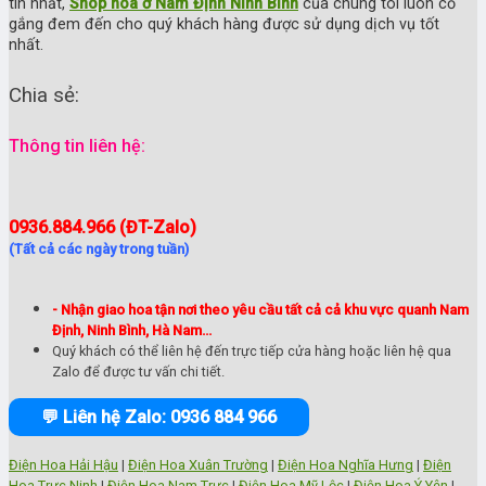
tín nhất,
Shop hoa ở Nam Định Ninh Bình
của chúng tôi luôn cố
gắng đem đến cho quý khách hàng được sử dụng dịch vụ tốt
nhất.
Chia sẻ:
Thông tin liên hệ:
0936.884.966 (ĐT-Zalo)
(Tất cả các ngày trong tuần)
- Nhận giao hoa tận nơi theo yêu cầu tất cả cả khu vực quanh Nam
Định, Ninh Bình, Hà Nam...
Quý khách có thể liên hệ đến trực tiếp cửa hàng hoặc liên hệ qua
Zalo để được tư vấn chi tiết.
💬 Liên hệ Zalo: 0936 884 966
Điện Hoa Hải Hậu
|
Điện Hoa Xuân Trường
|
Điện Hoa Nghĩa Hưng
|
Điện
Hoa Trực Ninh
|
Điện Hoa Nam Trực
|
Điện Hoa Mỹ Lộc
|
Điện Hoa Ý Yên
|