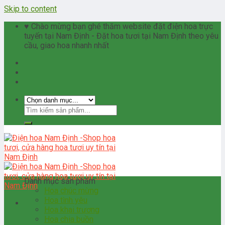
Skip to content
♥ Chào mừng bạn ghé thăm website đặt điện hoa trực
tuyến tại Nam Định - Đặt hoa tươi tại Nam Định theo yêu
cầu, giao hoa nhanh nhất
Danh mục sản phẩm
Hoa chúc mừng
Hoa tình yêu
Hoa khai trương
Hoa chia buồn