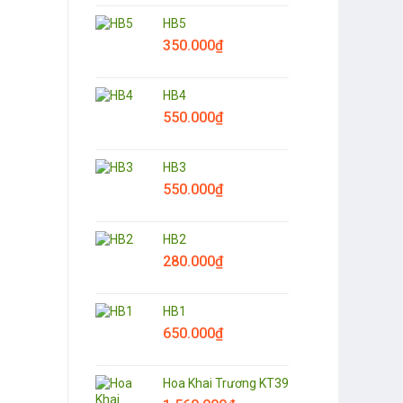
420.000
₫
Hoa chúc mừng CM5
HB5
350.000
₫
750.000
₫
HB4
550.000
₫
HB3
550.000
₫
HB2
280.000
₫
HB1
650.000
₫
Hoa Khai Trương KT39