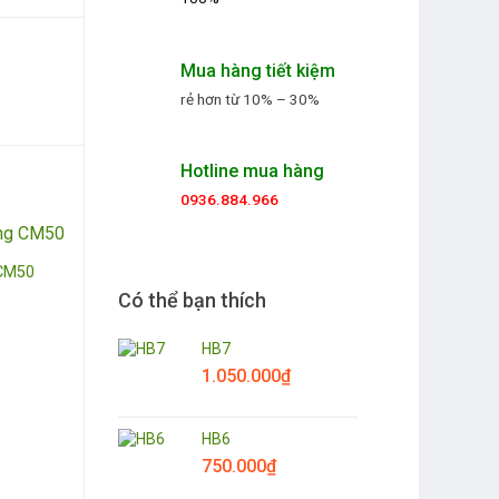
Mua hàng tiết kiệm
rẻ hơn từ 10% – 30%
Hotline mua hàng
0936.884.966
CM50
Có thể bạn thích
HB7
1.050.000
₫
HB6
750.000
₫
Hoa chúc mừng