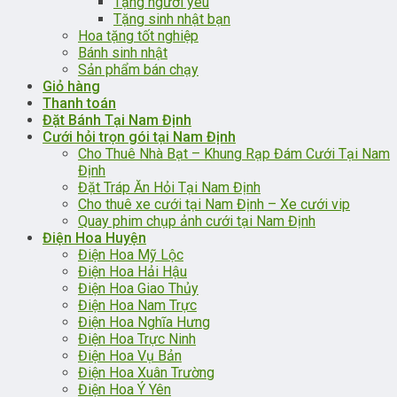
Tặng người yêu
Tặng sinh nhật bạn
Hoa tặng tốt nghiệp
Bánh sinh nhật
Sản phẩm bán chạy
Giỏ hàng
Thanh toán
Đặt Bánh Tại Nam Định
Cưới hỏi trọn gói tại Nam Định
Cho Thuê Nhà Bạt – Khung Rạp Đám Cưới Tại Nam
Định
Đặt Tráp Ăn Hỏi Tại Nam Định
Cho thuê xe cưới tại Nam Định – Xe cưới vip
Quay phim chụp ảnh cưới tại Nam Định
Điện Hoa Huyện
Điện Hoa Mỹ Lộc
Điện Hoa Hải Hậu
Điện Hoa Giao Thủy
Điện Hoa Nam Trực
Điện Hoa Nghĩa Hưng
Điện Hoa Trực Ninh
Điện Hoa Vụ Bản
Điện Hoa Xuân Trường
Điện Hoa Ý Yên