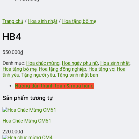
Trang chủ
/
Hoa sinh nhật
/
Hoa tặng bố mẹ
HB4
550.000
₫
Danh mục:
Hoa chúc mừng
,
Hoa ngày phụ nữ
,
Hoa sinh nhật
,
Hoa tặng bố mẹ
,
Hoa tặng đồng nghiệp
,
Hoa tặng vợ
,
Hoa
tình yêu
,
Tặng người yêu
,
Tặng sinh nhật bạn
Hướng dẫn thành toán & mua hàng
Sản phẩm tương tự
Hoa Chúc Mừng CM51
220.000
₫