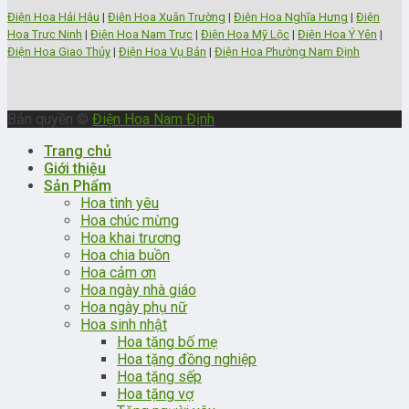
Điện Hoa Hải Hậu
|
Điện Hoa Xuân Trường
|
Điện Hoa Nghĩa Hưng
|
Điện
Hoa Trực Ninh
|
Điện Hoa Nam Trực
|
Điện Hoa Mỹ Lộc
|
Điện Hoa Ý Yên
|
Điện Hoa Giao Thủy
|
Điện Hoa Vụ Bản
|
Điện Hoa Phường Nam Định
Bản quyền ©
Điện Hoa Nam Định
Trang chủ
Giới thiệu
Sản Phẩm
Hoa tình yêu
Hoa chúc mừng
Hoa khai trương
Hoa chia buồn
Hoa cảm ơn
Hoa ngày nhà giáo
Hoa ngày phụ nữ
Hoa sinh nhật
Hoa tặng bố mẹ
Hoa tặng đồng nghiệp
Hoa tặng sếp
Hoa tặng vợ