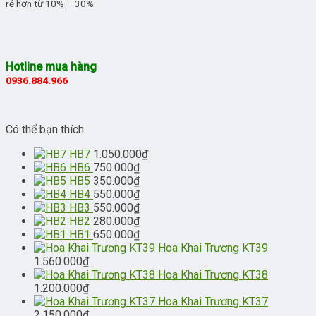
rẻ hơn từ 10% – 30%
Hotline mua hàng
0936.884.966
Có thể bạn thích
HB7
1.050.000
₫
HB6
750.000
₫
HB5
350.000
₫
HB4
550.000
₫
HB3
550.000
₫
HB2
280.000
₫
HB1
650.000
₫
Hoa Khai Trương KT39
1.560.000
₫
Hoa Khai Trương KT38
1.200.000
₫
Hoa Khai Trương KT37
2.150.000
₫