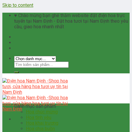
Skip to content
♥ Chào mừng bạn ghé thăm website đặt điện hoa trực
tuyến tại Nam Định - Đặt hoa tươi tại Nam Định theo yêu
cầu, giao hoa nhanh nhất
Danh mục sản phẩm
Hoa chúc mừng
Hoa tình yêu
Hoa khai trương
Hoa chia buồn