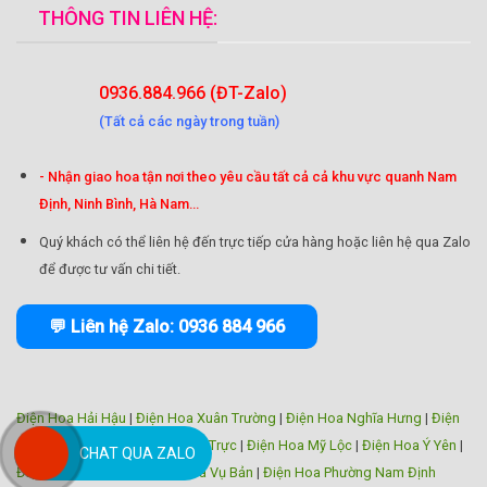
THÔNG TIN LIÊN HỆ:
0936.884.966 (ĐT-Zalo)
(Tất cả các ngày trong tuần)
- Nhận giao hoa tận nơi theo yêu cầu tất cả cả khu vực quanh Nam
Định, Ninh Bình, Hà Nam...
Quý khách có thể liên hệ đến trực tiếp cửa hàng hoặc liên hệ qua Zalo
để được tư vấn chi tiết.
💬 Liên hệ Zalo: 0936 884 966
Điện Hoa Hải Hậu
|
Điện Hoa Xuân Trường
|
Điện Hoa Nghĩa Hưng
|
Điện
Hoa Trực Ninh
|
Điện Hoa Nam Trực
|
Điện Hoa Mỹ Lộc
|
Điện Hoa Ý Yên
|
CHAT QUA ZALO
Điện Hoa Giao Thủy
|
Điện Hoa Vụ Bản
|
Điện Hoa Phường Nam Định