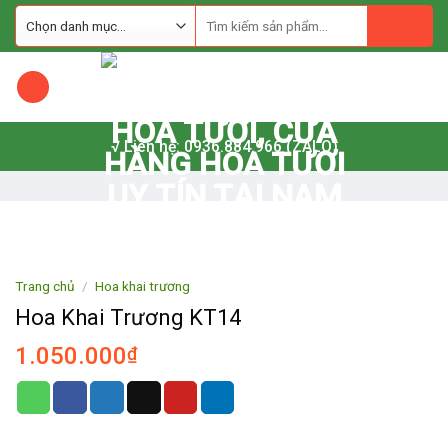
Skip
to
content
√ Liên hệ: 0936.884.966 (ZALO)
Trang chủ
/
Hoa khai trương
Hoa Khai Trương KT14
1.050.000
₫