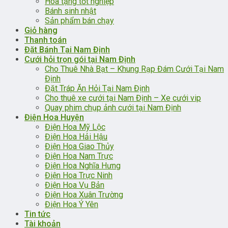
Hoa tặng tốt nghiệp
Bánh sinh nhật
Sản phẩm bán chạy
Giỏ hàng
Thanh toán
Đặt Bánh Tại Nam Định
Cưới hỏi trọn gói tại Nam Định
Cho Thuê Nhà Bạt – Khung Rạp Đám Cưới Tại Nam
Định
Đặt Tráp Ăn Hỏi Tại Nam Định
Cho thuê xe cưới tại Nam Định – Xe cưới vip
Quay phim chụp ảnh cưới tại Nam Định
Điện Hoa Huyện
Điện Hoa Mỹ Lộc
Điện Hoa Hải Hậu
Điện Hoa Giao Thủy
Điện Hoa Nam Trực
Điện Hoa Nghĩa Hưng
Điện Hoa Trực Ninh
Điện Hoa Vụ Bản
Điện Hoa Xuân Trường
Điện Hoa Ý Yên
Tin tức
Tài khoản