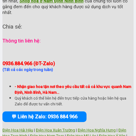
tín nhất,
Shop hoa ở Nam Định Ninh Bình
của chúng tôi luôn cố
gắng đem đến cho quý khách hàng được sử dụng dịch vụ tốt
nhất.
Chia sẻ:
Thông tin liên hệ:
0936.884.966 (ĐT-Zalo)
(Tất cả các ngày trong tuần)
- Nhận giao hoa tận nơi theo yêu cầu tất cả cả khu vực quanh Nam
Định, Ninh Bình, Hà Nam...
Quý khách có thể liên hệ đến trực tiếp cửa hàng hoặc liên hệ qua
Zalo để được tư vấn chi tiết.
💬 Liên hệ Zalo: 0936 884 966
Điện Hoa Hải Hậu
|
Điện Hoa Xuân Trường
|
Điện Hoa Nghĩa Hưng
|
Điện
Hoa Trực Ninh
|
Điện Hoa Nam Trực
|
Điện Hoa Mỹ Lộc
|
Điện Hoa Ý Yên
|