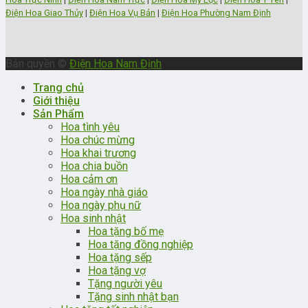
Điện Hoa Giao Thủy
|
Điện Hoa Vụ Bản
|
Điện Hoa Phường Nam Định
Bản quyền ©
Điện Hoa Nam Định
Trang chủ
Giới thiệu
Sản Phẩm
Hoa tình yêu
Hoa chúc mừng
Hoa khai trương
Hoa chia buồn
Hoa cảm ơn
Hoa ngày nhà giáo
Hoa ngày phụ nữ
Hoa sinh nhật
Hoa tặng bố mẹ
Hoa tặng đồng nghiệp
Hoa tặng sếp
Hoa tặng vợ
Tặng người yêu
Tặng sinh nhật bạn