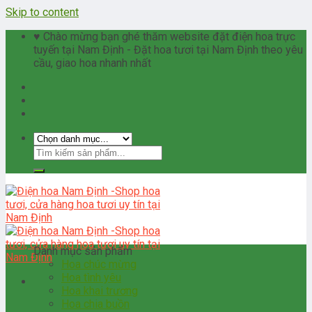
Skip to content
♥ Chào mừng bạn ghé thăm website đặt điện hoa trực
tuyến tại Nam Định - Đặt hoa tươi tại Nam Định theo yêu
cầu, giao hoa nhanh nhất
Danh mục sản phẩm
Hoa chúc mừng
Hoa tình yêu
Hoa khai trương
Hoa chia buồn