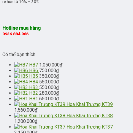
rẻ hơn từ 10% – 30%
Hotline mua hàng
0936.884.966
Có thể bạn thích
HB7
1.050.000
₫
HB6
750.000
₫
HB5
350.000
₫
HB4
550.000
₫
HB3
550.000
₫
HB2
280.000
₫
HB1
650.000
₫
Hoa Khai Trương KT39
1.560.000
₫
Hoa Khai Trương KT38
1.200.000
₫
Hoa Khai Trương KT37
2.150.000
₫