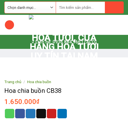
Skip
to
content
√ Liên hệ: 0936.884.966 (ZALO)
Trang chủ
/
Hoa chia buồn
Hoa chia buồn CB38
1.650.000
₫