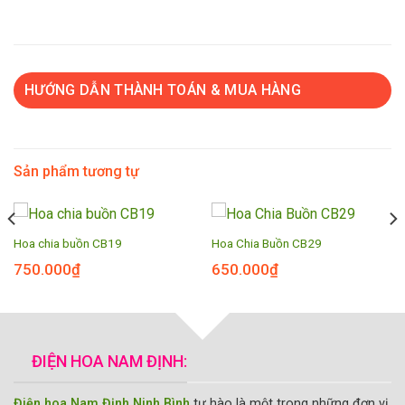
HƯỚNG DẪN THÀNH TOÁN & MUA HÀNG
Sản phẩm tương tự
Hoa chia buồn CB19
Hoa Chia Buồn CB29
750.000
₫
650.000
₫
ĐIỆN HOA NAM ĐỊNH:
Điện hoa Nam Định Ninh Bình
tự hào là một trong những đơn vị