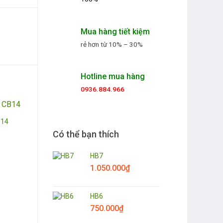
Mua hàng tiết kiệm
rẻ hơn từ 10% – 30%
Hotline mua hàng
0936.884.966
B14
Có thể bạn thích
HB7
1.050.000
₫
HB6
750.000
₫
Hoa chia buồn CB16
Hoa chia buồn C