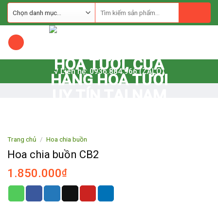
Skip
to
content
√ Liên hệ: 0936.884.966 (ZALO)
Trang chủ
/
Hoa chia buồn
Hoa chia buồn CB2
1.850.000
₫