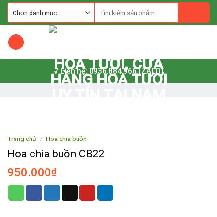
Skip
to
content
√ Liên hệ: 0936.884.966 (ZALO)
Trang chủ
/
Hoa chia buồn
Hoa chia buồn CB22
950.000
₫