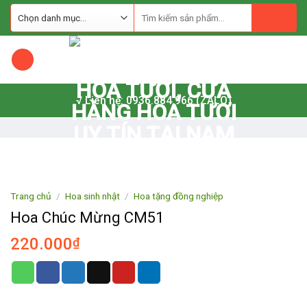
Skip
to
content
√ Liên hệ: 0936.884.966 (ZALO)
Trang chủ
/
Hoa sinh nhật
/
Hoa tặng đồng nghiệp
Hoa Chúc Mừng CM51
220.000
₫