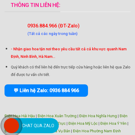
THÔNG TIN LIÊN HỆ:
0936.884.966 (ĐT-Zalo)
(Tất cả các ngày trong tuần)
- Nhận giao hoa tận nơi theo yêu cầu tất cả cả khu vực quanh Nam
Định, Ninh Bình, Hà Nam...
Quý khách có thể liên hệ đến trực tiếp cửa hàng hoặc liên hệ qua Zalo
để được tư vấn chi tiết.
💬 Liên hệ Zalo: 0936 884 966
Điện Hoa Hải Hậu
|
Điện Hoa Xuân Trường
|
Điện Hoa Nghĩa Hưng
|
Điện
Hoa Trực Ninh
|
Điện Hoa Nam Trực
|
Điện Hoa Mỹ Lộc
|
Điện Hoa Ý Yên
|
CHAT QUA ZALO
Điện Hoa Giao Thủy
|
Điện Hoa Vụ Bản
|
Điện Hoa Phường Nam Định