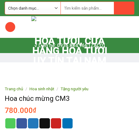
Skip
to
content
√ Liên hệ: 0936.884.966 (ZALO)
Trang chủ
/
Hoa sinh nhật
/
Tặng người yêu
Hoa chúc mừng CM3
780.000
₫