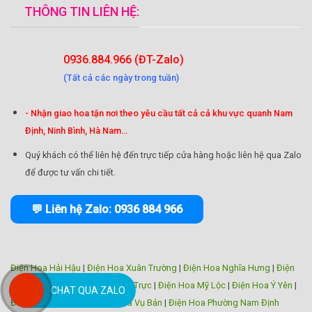
THÔNG TIN LIÊN HỆ:
0936.884.966 (ĐT-Zalo)
(Tất cả các ngày trong tuần)
- Nhận giao hoa tận nơi theo yêu cầu tất cả cả khu vực quanh Nam
Định, Ninh Bình, Hà Nam...
Quý khách có thể liên hệ đến trực tiếp cửa hàng hoặc liên hệ qua Zalo
để được tư vấn chi tiết.
💬 Liên hệ Zalo: 0936 884 966
Điện Hoa Hải Hậu
|
Điện Hoa Xuân Trường
|
Điện Hoa Nghĩa Hưng
|
Điện
Hoa Trực Ninh
|
Điện Hoa Nam Trực
|
Điện Hoa Mỹ Lộc
|
Điện Hoa Ý Yên
|
CHAT QUA ZALO
Điện Hoa Giao Thủy
|
Điện Hoa Vụ Bản
|
Điện Hoa Phường Nam Định