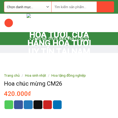
Skip
to
content
√ Liên hệ: 0936.884.966 (ZALO)
Trang chủ
/
Hoa sinh nhật
/
Hoa tặng đồng nghiệp
Hoa chúc mừng CM26
420.000
₫