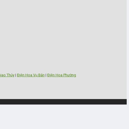
iao Thủy
|
Điện Hoa Vụ Bản
|
Điện Hoa Phường