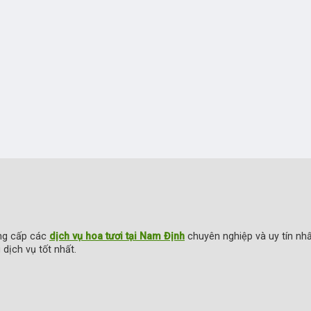
ung cấp các
dịch vụ hoa tươi tại Nam Định
chuyên nghiệp và uy tín nh
ịch vụ tốt nhất.