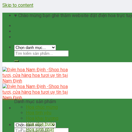
Skip to content
♥ Chào mừng bạn ghé thăm website đặt điện hoa trực tuyế
Danh mục sản phẩm
Hoa chúc mừng
Hoa tình yêu
Hoa khai trương
Hoa chia buồn
Hoa sinh nhật