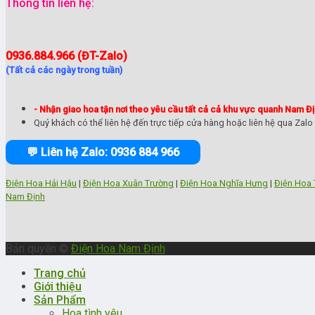
Thông tin liên hệ:
0936.884.966 (ĐT-Zalo)
(Tất cả các ngày trong tuần)
- Nhận giao hoa tận nơi theo yêu cầu tất cả cả khu vực quanh Nam Địn
Quý khách có thể liên hệ đến trực tiếp cửa hàng hoặc liên hệ qua Zalo 
💬 Liên hệ Zalo: 0936 884 966
Điện Hoa Hải Hậu
|
Điện Hoa Xuân Trường
|
Điện Hoa Nghĩa Hưng
|
Điện Hoa 
Nam Định
Bản quyền ©
Điện Hoa Nam Định
Trang chủ
Giới thiệu
Sản Phẩm
Hoa tình yêu