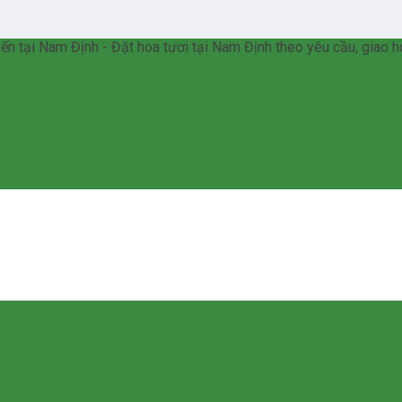
n tại Nam Định - Đặt hoa tươi tại Nam Định theo yêu cầu, giao h