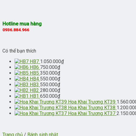
Hotline mua hàng
0936.884.966
Có thể bạn thích
HB7
1.050.000
₫
HB6
750.000
₫
HB5
350.000
₫
HB4
550.000
₫
HB3
550.000
₫
HB2
280.000
₫
HB1
650.000
₫
Hoa Khai Trương KT39
1.560.00
Hoa Khai Trương KT38
1.200.00
Hoa Khai Trương KT37
2.150.00
Trang chủ
/
Bánh sinh nhật