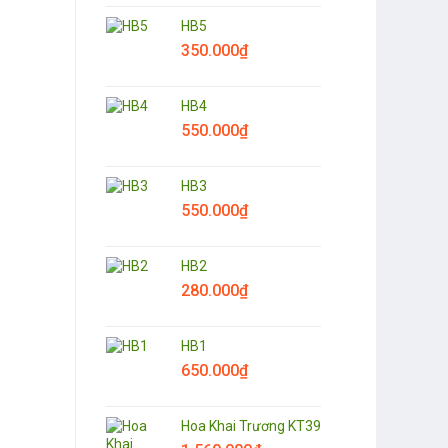
HB5
350.000
₫
HB4
550.000
₫
HB3
550.000
₫
HB2
280.000
₫
HB1
650.000
₫
Hoa Khai Trương KT39