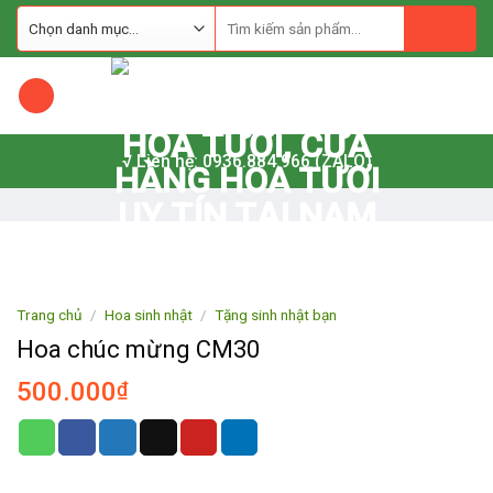
Skip
to
content
√ Liên hệ: 0936.884.966 (ZALO)
Trang chủ
/
Hoa sinh nhật
/
Tặng sinh nhật bạn
Hoa chúc mừng CM30
500.000
₫