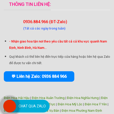
THÔNG TIN LIÊN HỆ:
0936.884.966 (ĐT-Zalo)
(Tất cả các ngày trong tuần)
- Nhận giao hoa tận nơi theo yêu cầu tất cả cả khu vực quanh Nam
Định, Ninh Bình, Hà Nam...
Quý khách có thể liên hệ đến trực tiếp cửa hàng hoặc liên hệ qua Zalo
để được tư vấn chi tiết.
💬 Liên hệ Zalo: 0936 884 966
Điện Hoa Hải Hậu
|
Điện Hoa Xuân Trường
|
Điện Hoa Nghĩa Hưng
|
Điện
Hoa Trực Ninh
|
Điện Hoa Nam Trực
|
Điện Hoa Mỹ Lộc
|
Điện Hoa Ý Yên
|
CHAT QUA ZALO
Điện Hoa Giao Thủy
|
Điện Hoa Vụ Bản
|
Điện Hoa Phường Nam Định