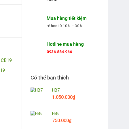
Mua hàng tiết kiệm
rẻ hơn từ 10% – 30%
Hotline mua hàng
0936.884.966
B19
Có thể bạn thích
HB7
1.050.000
₫
HB6
750.000
₫
Hoa chia buồn CB7
Hoa chia buồn C